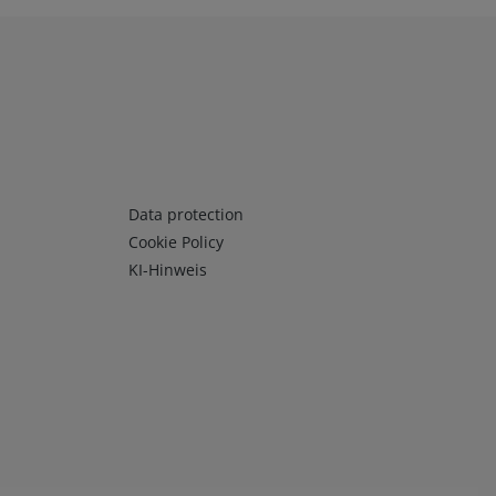
Infos 3
Data protection
Cookie Policy
KI-Hinweis