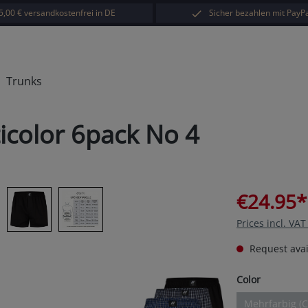
5,00 € versandkostenfrei in DE
Sicher bezahlen mit PayPa
Trunks
ticolor 6pack No 4
€24.95*
Prices incl. VA
Request avail
Select
Color
Mehrfarbig (C