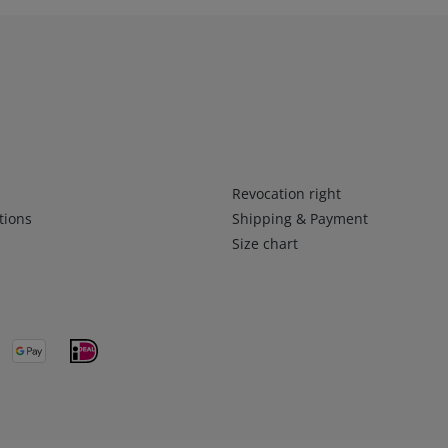
Infos 2
Revocation right
tions
Shipping & Payment
Size chart