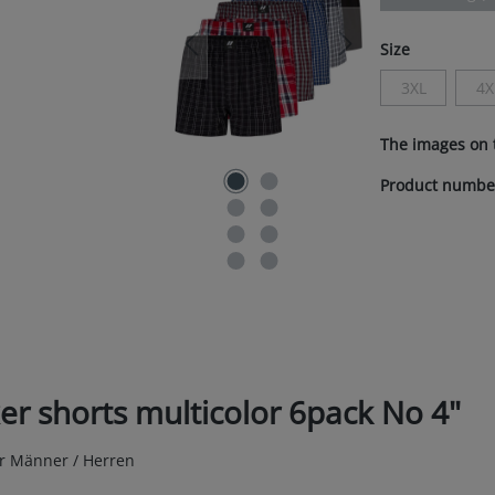
Select
Size
3XL
4X
(This option i
(
The images on 
Product numbe
xer shorts multicolor 6pack No 4"
ür Männer / Herren