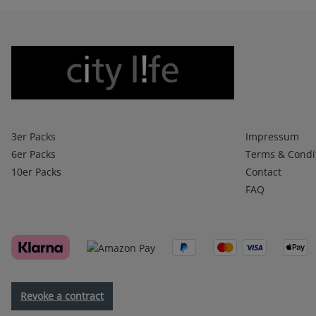
Boxershorts
Infos 1
3er Packs
Impressum
6er Packs
Terms & Condi
10er Packs
Contact
FAQ
Revoke a contract