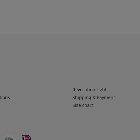
Infos 2
Revocation right
tions
Shipping & Payment
Size chart