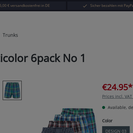
5,00 € versandkostenfrei in DE
Sicher bezahlen mit PayPa
Trunks
ticolor 6pack No 1
€24.95*
Prices incl. VA
Available, de
Select
Color
DESIGN 03