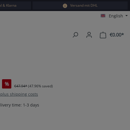
l & Klarna
Versand mit DHL
English
€0.00*
Sho
%
€47.94*
(47.96% saved)
T plus shipping costs
livery time: 1-3 days