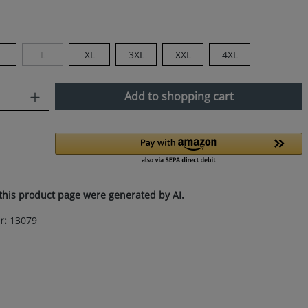
L
XL
3XL
XXL
4XL
(This option is currently unavailable.)
uantity: Enter the desired amount or use
Add to shopping cart
this product page were generated by AI.
r:
13079