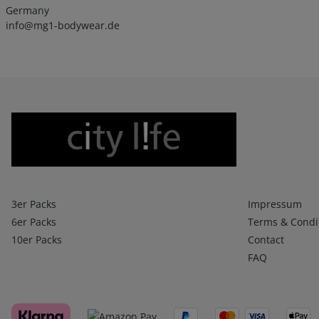
Germany
info@mg1-bodywear.de
Boxershorts
Infos 1
3er Packs
Impressum
6er Packs
Terms & Condi
10er Packs
Contact
FAQ