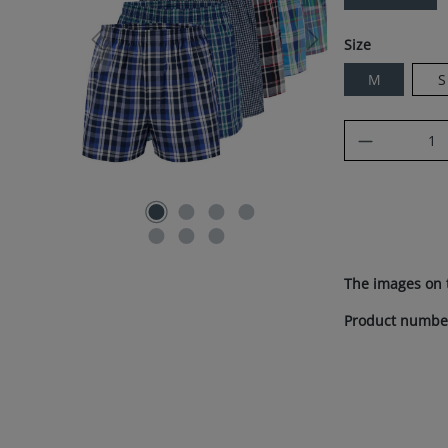
Select
Size
M
S
Product Q
The images on 
Product numbe