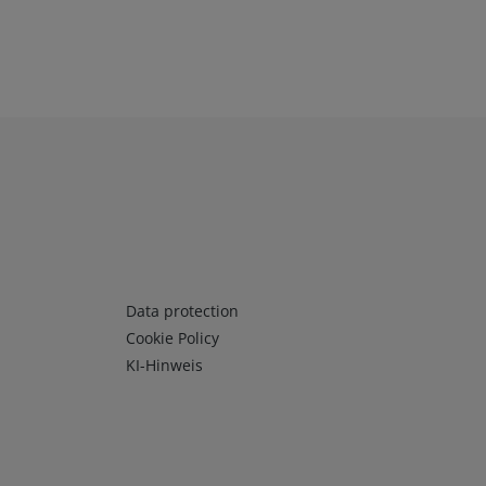
Infos 3
Data protection
Cookie Policy
KI-Hinweis