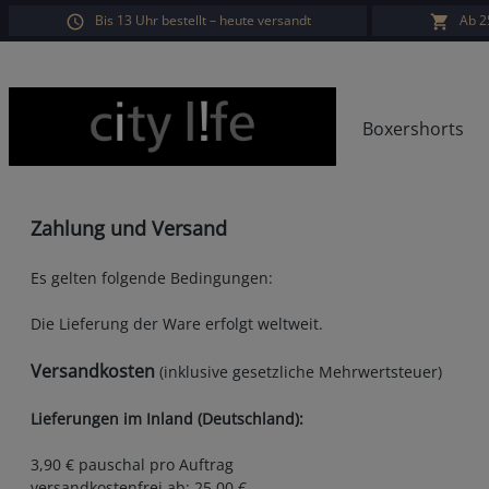
Bis 13 Uhr bestellt – heute versandt
Ab 2
springen
Zur Hauptnavigation springen
Boxershorts
Zahlung und Versand
Es gelten folgende Bedingungen:
Die Lieferung der Ware erfolgt weltweit.
Versandkosten
(inklusive gesetzliche Mehrwertsteuer)
Lieferungen im Inland (Deutschland):
3,90 € pauschal pro Auftrag
versandkostenfrei ab: 25,00 €