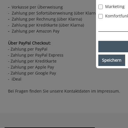
Marketing
-
Vorkasse per Überweisung
- Zahlung per Sofortüberweisung (über Klarna)
Komfortfun
-
Zahlung per Rechnung (über Klarna)
- Zahlung per Kreditkarte (über Klarna)
-
Zahlung per Amazon Pay
Über PayPal Checkout:
- Zahlung per PayPal
- Zahlung per PayPal Express
Speichern
- Zahlung per Kreditkarte
- Zahlung per Apple Pay
- Zahlung per Google Pay
- iDeal
Bei Fragen finden Sie unsere Kontaktdaten im Impressum.