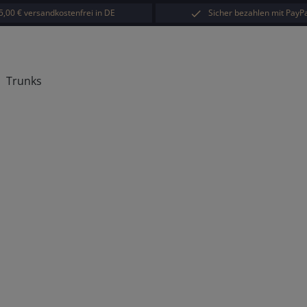
5,00 € versandkostenfrei in DE
Sicher bezahlen mit PayPa
Trunks