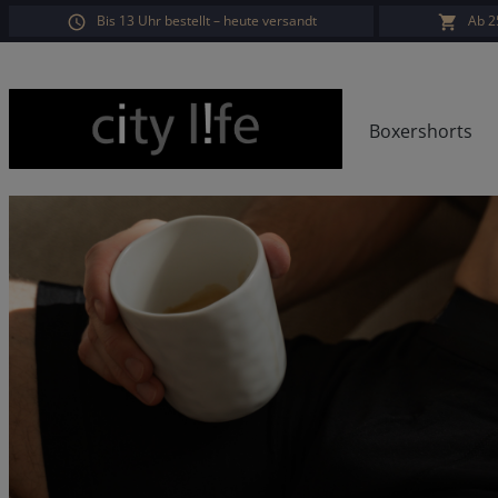
Bis 13 Uhr bestellt – heute versandt
Ab 2
springen
Zur Hauptnavigation springen
Boxershorts