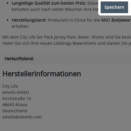
Langlebige Qualität zum besten Preis:
Dieses 5er Pack von Cit
Speichern
behalten auch nach vielen Wäschen ihre Form und ihren Ko
Herstellungsland:
Produziert in China für die
MG1 Bodywea
erhalten.
Mit dem City Life 5er Pack Jersey Pant, Boxer, Shorts sind Sie b
Holen Sie sich Ihre neuen Lieblings-Boxershorts und starten S
Herkunftsland:
Herstellerinformationen
City Life
ameilo GmbH
Kirchstraße 15
48683 Ahaus
Deutschland
ameilo@ameilo.com