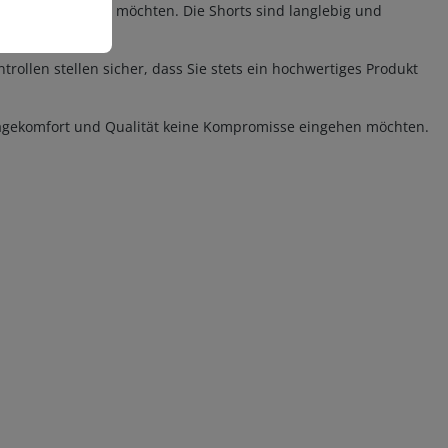
gleichzeitig sparen möchten. Die Shorts sind langlebig und
ntrollen stellen sicher, dass Sie stets ein hochwertiges Produkt
n Tragekomfort und Qualität keine Kompromisse eingehen möchten.