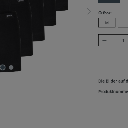
auswäh
Grösse
M
L
Produkt A
Die Bilder auf 
Produktnumme