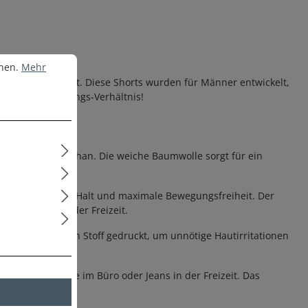
nen.
Mehr Informationen ...
nnen.
Mehr
eizeit geeignet ist. Diese Shorts wurden für Männer entwickelt,
ren Preis-Leistungs-Verhältnis!
le und 5% Elasthan. Die weiche Baumwolle sorgt für ein
rper an, bietet Halt und maximale Bewegungsfreiheit. Der
te Stunden in der Freizeit.
nd direkt auf den Stoff gedruckt, um unnötige Hautirritationen
n – ob Anzughose im Büro oder Jeans in der Freizeit. Das