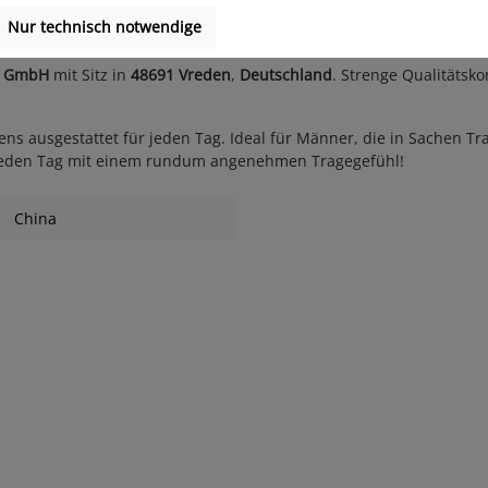
y Life ist die perfekte Wahl für alle, die auf Qualität achten und 
Nur technisch notwendige
mfort.
r GmbH
mit Sitz in
48691 Vreden
,
Deutschland
. Strenge Qualitätsko
estens ausgestattet für jeden Tag. Ideal für Männer, die in Sache
ie jeden Tag mit einem rundum angenehmen Tragegefühl!
China