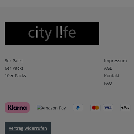
Boxershorts
Infos 1
3er Packs
Impressum
6er Packs
AGB
10er Packs
Kontakt
FAQ
Vertrag widerrufen