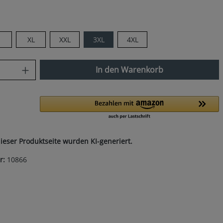
len
XL
XXL
3XL
4XL
nzahl: Gib den gewünschten Wert ein od
In den Warenkorb
dieser Produktseite wurden KI-generiert.
r:
10866