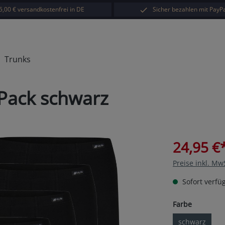
5,00 € versandkostenfrei in DE
Sicher bezahlen mit PayPa
Trunks
r Pack schwarz
24,95 €
Preise inkl. Mw
Sofort verfüg
auswähl
Farbe
schwarz