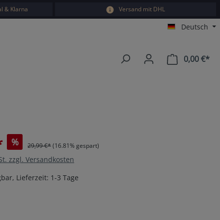
l & Klarna
Versand mit DHL
Deutsch
0,00 €*
War
*
%
29,99 €*
(16.81% gespart)
St. zzgl. Versandkosten
bar, Lieferzeit: 1-3 Tage
en