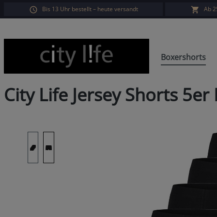
Bis 13 Uhr bestellt – heute versandt
Ab 2
springen
Zur Hauptnavigation springen
Boxershorts
City Life Jersey Shorts 5e
Bildergalerie überspringen