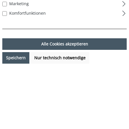
Marketing
Komfortfunktionen
Alle Cookies akzeptieren
Speichern
Nur technisch notwendige
24,95 €*
%
47,94 €*
(47.96% gespart)
Preise inkl. MwSt. zzgl. Versandkosten
Sofort verfügbar, Lieferzeit: 1-3 Tage
auswählen
Farbe
Mehrfarbig (Business Multicolour 1)