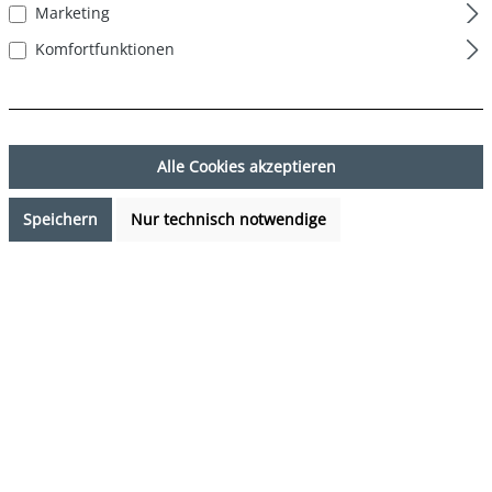
Marketing
Komfortfunktionen
Alle Cookies akzeptieren
Speichern
Nur technisch notwendige
24,95 €*
%
47,94 €*
(47.96% gespart)
Preise inkl. MwSt. zzgl. Versandkosten
Sofort verfügbar, Lieferzeit: 1-3 Tage
auswählen
Farbe
DESIGN 05