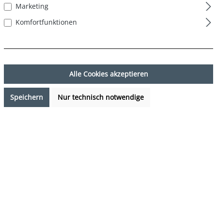
Marketing
Komfortfunktionen
Alle Cookies akzeptieren
Speichern
Nur technisch notwendige
39,95 €*
%
79,99 €*
(50.06% gespart)
Preise inkl. MwSt. zzgl. Versandkosten
Sofort verfügbar, Lieferzeit: 1-3 Tage
auswählen
Farbe
Mehrfarbig (Classic Multicolour 1 C-10-1)