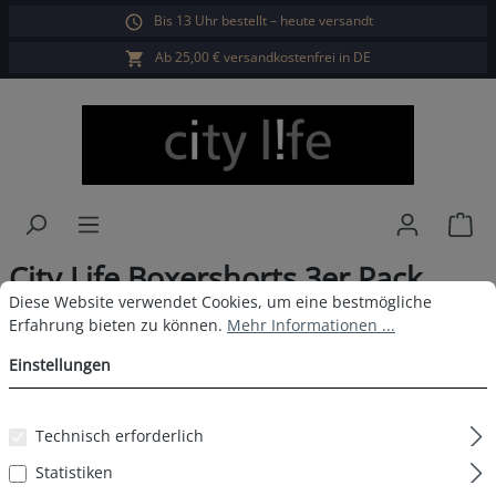
Bis 13 Uhr bestellt – heute versandt
alt springen
Ab 25,00 € versandkostenfrei in DE
War
City Life Boxershorts 3er Pack
Cookie-Voreinstellungen
Diese Website verwendet Cookies, um eine bestmögliche Erfahrun
Diese Website verwendet Cookies, um eine bestmögliche
Herren D9
Erfahrung bieten zu können.
Mehr Informationen ...
Einstellungen
Bildergalerie überspringen
Technisch erforderlich
Statistiken