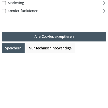
Marketing
Komfortfunktionen
Alle Cookies akzeptieren
Speichern
Nur technisch notwendige
14,99 €*
%
23,97 €*
(37.46% gespart)
Preise inkl. MwSt. zzgl. Versandkosten
Sofort verfügbar, Lieferzeit: 1-3 Tage
auswählen
Farbe
DESIGN 09