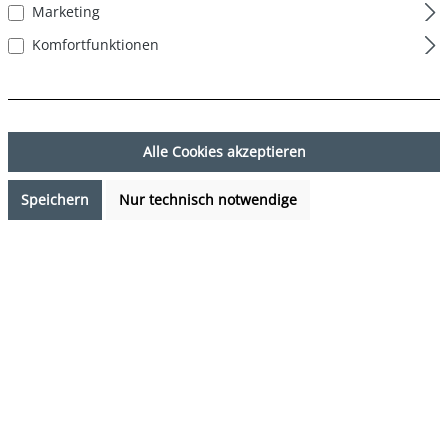
Marketing
Komfortfunktionen
Alle Cookies akzeptieren
Speichern
Nur technisch notwendige
14,99 €*
%
23,97 €*
(37.46% gespart)
Preise inkl. MwSt. zzgl. Versandkosten
Sofort verfügbar, Lieferzeit: 1-3 Tage
auswählen
Farbe
DESIGN 08