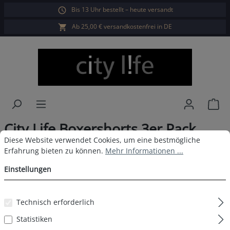
Bis 13 Uhr bestellt – heute versandt
alt springen
Ab 25,00 € versandkostenfrei in DE
War
City Life Boxershorts 3er Pack
Cookie-Voreinstellungen
Diese Website verwendet Cookies, um eine bestmögliche Erfahrun
Diese Website verwendet Cookies, um eine bestmögliche
Herren D8
Erfahrung bieten zu können.
Mehr Informationen ...
Einstellungen
Bildergalerie überspringen
Technisch erforderlich
Statistiken