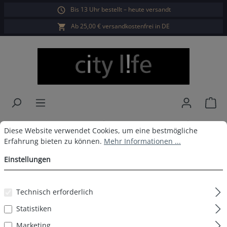
Bis 13 Uhr bestellt – heute versandt
alt springen
Ab 25,00 € versandkostenfrei in DE
War
City Life Boxershorts 3er Pack
Cookie-Voreinstellungen
Diese Website verwendet Cookies, um eine bestmögliche Erfahrun
Diese Website verwendet Cookies, um eine bestmögliche
Erfahrung bieten zu können.
Mehr Informationen ...
Herren D8
Einstellungen
Technisch erforderlich
Bildergalerie überspringen
Statistiken
Marketing