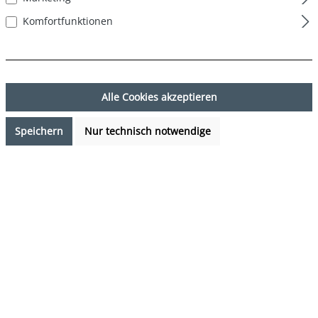
Komfortfunktionen
Alle Cookies akzeptieren
Speichern
Nur technisch notwendige
14,99 €*
%
23,97 €*
(37.46% gespart)
Preise inkl. MwSt. zzgl. Versandkosten
Verfügbarkeit anfragen
auswählen
Farbe
DESIGN 08
(Diese Option ist zurzeit nicht verfügbar.)