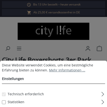
Bis 13 Uhr bestellt – heute versandt
alt springen
Ab 25,00 € versandkostenfrei in DE
War
City Life Boxershorts 3er Pack
Cookie-Voreinstellungen
Diese Website verwendet Cookies, um eine bestmögliche Erfahrun
Diese Website verwendet Cookies, um eine bestmögliche
Herren D7
Erfahrung bieten zu können.
Mehr Informationen ...
Einstellungen
Bildergalerie überspringen
Technisch erforderlich
Statistiken