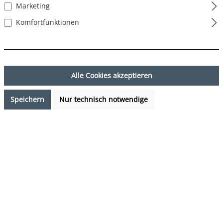
Marketing
Komfortfunktionen
Alle Cookies akzeptieren
Speichern
Nur technisch notwendige
14,99 €*
%
23,97 €*
(37.46% gespart)
Preise inkl. MwSt. zzgl. Versandkosten
Sofort verfügbar, Lieferzeit: 1-3 Tage
auswählen
Farbe
DESIGN 07