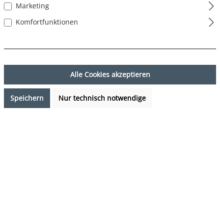
Marketing
Komfortfunktionen
Alle Cookies akzeptieren
Speichern
Nur technisch notwendige
14,99 €*
%
23,97 €*
(37.46% gespart)
Preise inkl. MwSt. zzgl. Versandkosten
Sofort verfügbar, Lieferzeit: 1-3 Tage
auswählen
Farbe
DESIGN 06