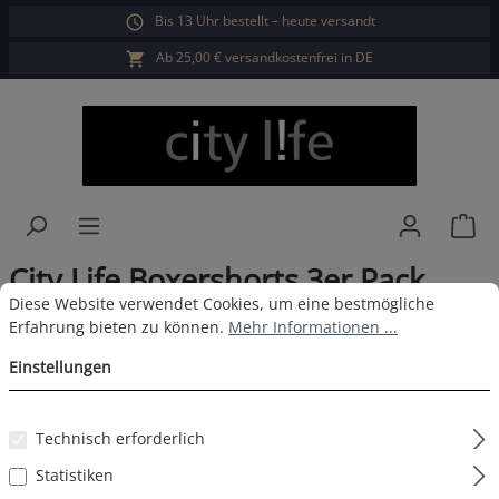
Bis 13 Uhr bestellt – heute versandt
alt springen
Ab 25,00 € versandkostenfrei in DE
War
City Life Boxershorts 3er Pack
Cookie-Voreinstellungen
Diese Website verwendet Cookies, um eine bestmögliche Erfahrun
Diese Website verwendet Cookies, um eine bestmögliche
Herren D6
Erfahrung bieten zu können.
Mehr Informationen ...
Einstellungen
Bildergalerie überspringen
Technisch erforderlich
Statistiken