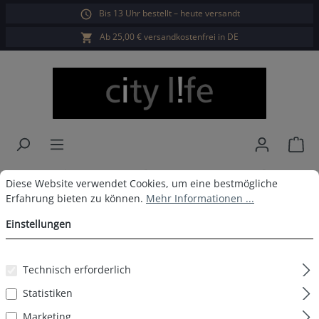
Bis 13 Uhr bestellt – heute versandt
alt springen
Ab 25,00 € versandkostenfrei in DE
War
City Life Boxershorts 3er Pack
Cookie-Voreinstellungen
Diese Website verwendet Cookies, um eine bestmögliche Erfahrun
Diese Website verwendet Cookies, um eine bestmögliche
Erfahrung bieten zu können.
Mehr Informationen ...
Herren D6
Einstellungen
Technisch erforderlich
Bildergalerie überspringen
Statistiken
Marketing