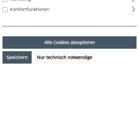
Komfortfunktionen
Alle Cookies akzeptieren
Speichern
Nur technisch notwendige
14,99 €*
%
23,97 €*
(37.46% gespart)
Preise inkl. MwSt. zzgl. Versandkosten
Verfügbarkeit anfragen
auswählen
Farbe
DESIGN 06
(Diese Option ist zurzeit nicht verfügbar.)