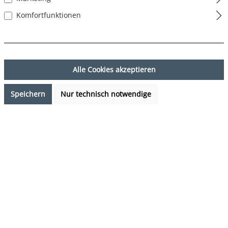
Komfortfunktionen
Alle Cookies akzeptieren
Speichern
Nur technisch notwendige
14,99 €*
%
23,97 €*
(37.46% gespart)
Preise inkl. MwSt. zzgl. Versandkosten
Verfügbarkeit anfragen
auswählen
Farbe
DESIGN 04
(Diese Option ist zurzeit nicht verfügbar.)