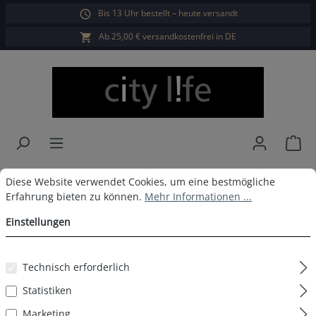
Bis 13 Uhr bestellt – heute versandt
alt springen
Ab 25,00 € versandkostenfrei in DE
War
City Life Boxershorts 3er Pack
Cookie-Voreinstellungen
Diese Website verwendet Cookies, um eine bestmögliche Erfahrun
Diese Website verwendet Cookies, um eine bestmögliche
Erfahrung bieten zu können.
Mehr Informationen ...
Herren D4
Einstellungen
Technisch erforderlich
Bildergalerie überspringen
Statistiken
Marketing